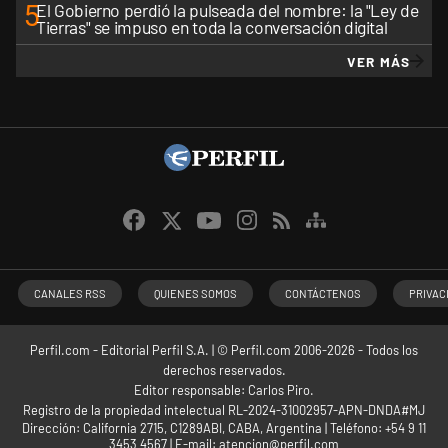
5
El Gobierno perdió la pulseada del nombre: la "Ley de
Tierras" se impuso en toda la conversación digital
VER MÁS
CANALES RSS
QUIENES SOMOS
CONTÁCTENOS
PRIVAC
Perfil.com - Editorial Perfil S.A.
| © Perfil.com 2006-2026 - Todos los
derechos reservados.
Editor responsable: Carlos Piro.
Registro de la propiedad intelectual RL-2024-31002957-APN-DNDA#MJ
Dirección:
California 2715
,
C1289ABI
,
CABA, Argentina
| Teléfono:
+54 9 11
3453 4567
| E-mail:
atencion@perfil.com