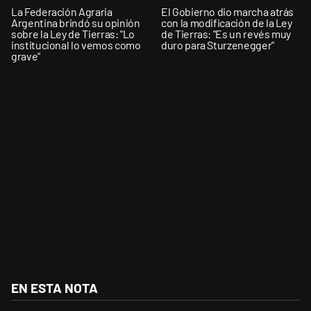
La Federación Agraria
El Gobierno dio marcha atrás
Argentina brindó su opinión
con la modificación de la Ley
sobre la Ley de Tierras: "Lo
de Tierras: "Es un revés muy
institucional lo vemos como
duro para Sturzenegger"
grave"
EN ESTA NOTA