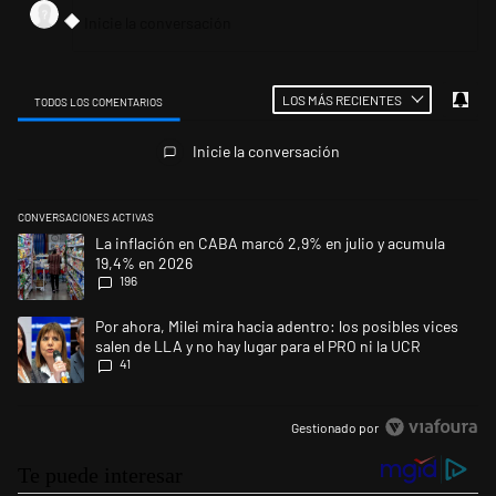
LOS MÁS RECIENTES
TODOS LOS COMENTARIOS
Todos los comentarios
Inicie la conversación
CONVERSACIONES ACTIVAS
Este listado muestra los artículos con más comentarios en los últimos 
Un artículo de tendencia con el título "La inflación en CABA marcó 2,9
La inflación en CABA marcó 2,9% en julio y acumula
19,4% en 2026
196
Un artículo de tendencia con el título "Por ahora, Milei mira hacia aden
Por ahora, Milei mira hacia adentro: los posibles vices
salen de LLA y no hay lugar para el PRO ni la UCR
41
Gestionado por