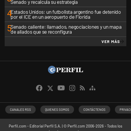
Senado y recalcula su estrategia
4
Estados Unidos: un futbolista argentino fue detenido
por el ICE en un aeropuerto de Florida
5
Senado caliente: llamados, negociaciones y un mapa
de aliados que se reconfigura
VER MÁS
CANALES RSS
QUIENES SOMOS
CONTÁCTENOS
PRIVAC
Perfil.com - Editorial Perfil S.A.
| © Perfil.com 2006-2026 - Todos los