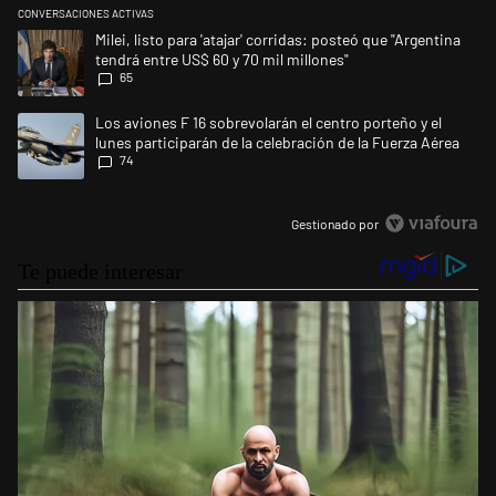
CONVERSACIONES ACTIVAS
Este listado muestra los artículos con más comentarios en los últimos 
Un artículo de tendencia con el título "Milei, listo para 'atajar' corrid
Milei, listo para 'atajar' corridas: posteó que "Argentina
tendrá entre US$ 60 y 70 mil millones"
65
Un artículo de tendencia con el título "Los aviones F 16 sobrevolarán el
Los aviones F 16 sobrevolarán el centro porteño y el
lunes participarán de la celebración de la Fuerza Aérea
74
Gestionado por