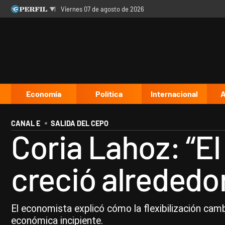
viernes 07 de agosto de 2026
Últimas noticias
Inicio
Ahora
Opinión
Cultura
Arte
Educación
Videos
Córdoba
Reperfilar
Diario del Juicio
Economía
Política
Internacional
A
CANAL E
SALIDA DEL CEPO
Coria Lahoz: “E
creció alrededo
El economista explicó cómo la flexibilización camb
económica incipiente.