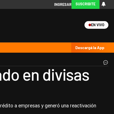
SUSCRIBITE
INGRESAR
EN VIVO
Ciencia
Protagonistas
Tecnología
CARAS
Exitoina
Turismo
Exitoina
Gaming
Vivo
Descargá la App
Dó
do en divisas
|
Not
Ar
 crédito a empresas y generó una reactivación