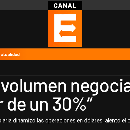
Política
Pymes
Salud
Internacional
Clima
Deportes
Business
Noticias
Caras
ctualidad
l volumen negocia
r de un 30%”
iaria dinamizó las operaciones en dólares, alentó el