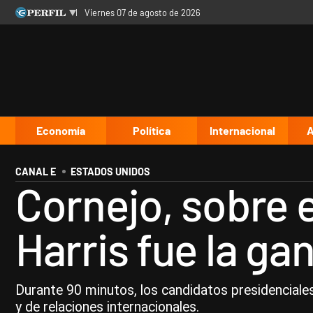
viernes 07 de agosto de 2026
Últimas noticias
Inicio
Ahora
Opinión
Cultura
Arte
Educación
Videos
Córdoba
Reperfilar
Diario del Juicio
Economía
Política
Internacional
A
CANAL E
ESTADOS UNIDOS
Cornejo, sobre 
Harris fue la ga
Durante 90 minutos, los candidatos presidenciale
y de relaciones internacionales.