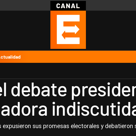
Política
Pymes
Salud
Internacional
Clima
Deportes
Business
Noticias
Caras
ctualidad
el debate preside
nadora indiscutid
s expusieron sus promesas electorales y debatieron 