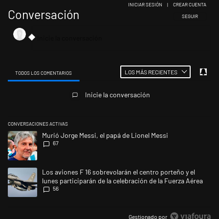
INICIAR SESIÓN
|
CREAR CUENTA
Conversación
SIGA ESTA CONV
SEGUIR
LOS MÁS RECIENTES
TODOS LOS COMENTARIOS
Todos los comentarios
Inicie la conversación
CONVERSACIONES ACTIVAS
Este listado muestra los artículos con más comentarios en los últimos 
Un artículo de tendencia con el título "Murió Jorge Messi, el papá de L
Murió Jorge Messi, el papá de Lionel Messi
67
Un artículo de tendencia con el título "Los aviones F 16 sobrevolarán el
Los aviones F 16 sobrevolarán el centro porteño y el
lunes participarán de la celebración de la Fuerza Aérea
56
Gestionado por