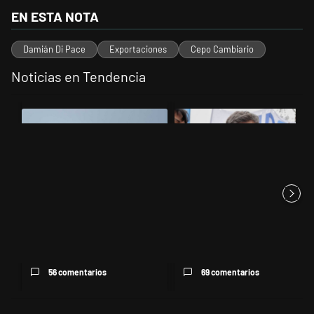
EN ESTA NOTA
Damián Di Pace
Exportaciones
Cepo Cambiario
Noticias en Tendencia
Este listado muestra los artículos con más comentarios en los últimos 
Un artículo de tendencia con el título "Los aviones F 16 sobrevolarán 
Un artículo de tendencia con el tí
Los aviones F 16 sobrevolarán
Kicillof apuntó contra Milei por
el centro porteño y el lu...
la suba de la morosida...
56 comentarios
69 comentarios