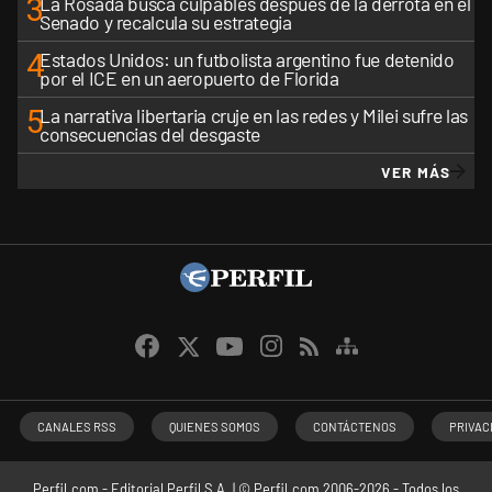
3
La Rosada busca culpables después de la derrota en el
Senado y recalcula su estrategia
4
Estados Unidos: un futbolista argentino fue detenido
por el ICE en un aeropuerto de Florida
5
La narrativa libertaria cruje en las redes y Milei sufre las
consecuencias del desgaste
VER MÁS
CANALES RSS
QUIENES SOMOS
CONTÁCTENOS
PRIVAC
Perfil.com - Editorial Perfil S.A.
| © Perfil.com 2006-2026 - Todos los