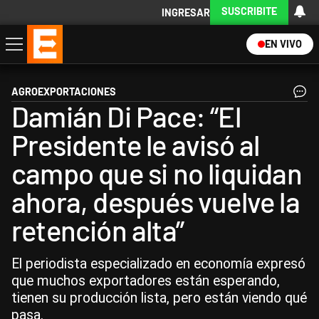
SUSCRIBITE
INGRESAR
EN VIVO
Economía
Política
Internacional
Actualidad
Descargá la App
AGROEXPORTACIONES
Damián Di Pace: “El
Presidente le avisó al
campo que si no liquidan
ahora, después vuelve la
retención alta”
El periodista especializado en economía expresó
que muchos exportadores están esperando,
tienen su producción lista, pero están viendo qué
pasa.