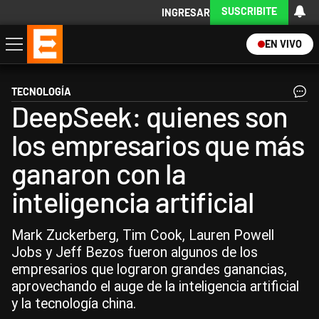
SUSCRIBITE
INGRESAR
EN VIVO
Economía
Política
Internacional
Actualidad
Descargá la App
TECNOLOGÍA
DeepSeek: quienes son
los empresarios que más
ganaron con la
inteligencia artificial
Mark Zuckerberg, Tim Cook, Lauren Powell
Jobs y Jeff Bezos fueron algunos de los
empresarios que lograron grandes ganancias,
aprovechando el auge de la inteligencia artificial
y la tecnología china.