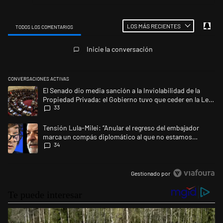
LOS MÁS RECIENTES
TODOS LOS COMENTARIOS
Todos los comentarios
Inicie la conversación
CONVERSACIONES ACTIVAS
Este listado muestra los artículos con más comentarios en los últimos 
Un artículo de tendencia con el título "El Senado dio media sanción a l
El Senado dio media sanción a la Inviolabilidad de la
Propiedad Privada: el Gobierno tuvo que ceder en la Ley
33
del Manejo del Fuego
Un artículo de tendencia con el título "Tensión Lula-Milei: “Anular e
Tensión Lula-Milei: “Anular el regreso del embajador
marca un compás diplomático al que no estamos
34
acostumbrados"
Gestionado por