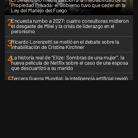
1
Propiedad Privada: el Gobierno tuvo que ceder en la
Ley del Manejo del Fuego
2
Encuesta rumbo a 2027: cuatro consultoras midieron
el desgaste de Milei y la crisis de liderazgo en el
peronismo
3
Ricardo Lorenzetti se metió en el debate sobre la
inhabilitación de Cristina Kirchner
4
La historia real de "Elize: Sombras de una mujer", la
nueva película de Netflix sobre el caso de una esposa
que descuartizó a su marido
5
Tercera Guerra Mundial: la inteligencia artificial reveló
cuáles serían los primeros países latinoamericanos en
ser derrotados
VER MÁS