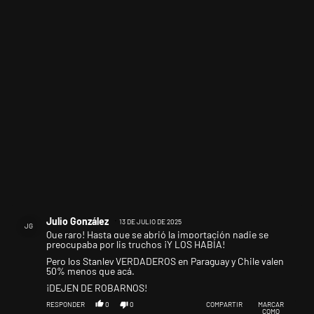
Comentario de Julio González.
Julio González
13 DE JULIO DE 2025
JG
Que raro! Hasta que se abrió la importación nadie se
preocupaba por lis truchos ¡Y LOS HABÍA!
Pero los Stanley VERDADEROS en Paraguay y Chile valen
50% menos que acá.
¡DEJEN DE ROBARNOS!
RESPONDER
0
0
COMPARTIR
MARCAR
COMO