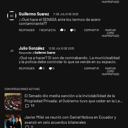
INAPROPIADO
Comentario de Guillermo Suarez.
Guillermo Suarez
11 DE JULIO DE 2025
GS
¿¿Qué hace el SENASA ante los termos de acero
contaminante??
RESPONDER
1
RESPUESTA
0
0
COMPARTIR
MARCAR
COMO
INAPROPIADO
Respuesta de Julio González.
Julio González
13 DE JULIO DE 2025
JG
Responder a
Guillermo Suarez
¿Qué va a hacer? Si son de contrabando. La municipalidad
y la policía debe controlar lo que se vende en su espacio.
RESPONDER
0
0
COMPARTIR
MARCAR
COMO
INAPROPIADO
CONVERSACIONES ACTIVAS
Este listado muestra los artículos con más comentarios en los últimos 
Un artículo de tendencia con el título "El Senado dio media sanción a l
El Senado dio media sanción a la Inviolabilidad de la
Propiedad Privada: el Gobierno tuvo que ceder en la Ley
53
del Manejo del Fuego
Un artículo de tendencia con el título "Javier Milei se reunió con Dani
Javier Milei se reunió con Daniel Noboa en Ecuador y
avanzó en seis acuerdos bilaterales
11