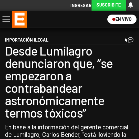
SUSCRIBITE
INGRESAR
EN VIVO
Economía
Política
Internacional
Actualidad
Descargá la App
IMPORTACIÓN ILEGAL
4
Desde Lumilagro
denunciaron que, “se
empezaron a
contrabandear
astronómicamente
termos tóxicos”
En base a la información del gerente comercial
de Lumilagro, Carlos Bender, “está lloviendo la