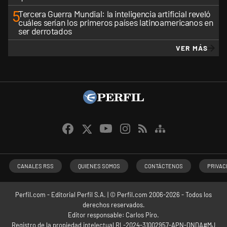
5
Tercera Guerra Mundial: la inteligencia artificial reveló
cuáles serían los primeros países latinoamericanos en
ser derrotados
VER MÁS
CANALES RSS
QUIENES SOMOS
CONTÁCTENOS
PRIVAC
Perfil.com - Editorial Perfil S.A.
| © Perfil.com 2006-2026 - Todos los
derechos reservados.
Editor responsable: Carlos Piro.
Registro de la propiedad intelectual RL-2024-31002957-APN-DNDA#MJ