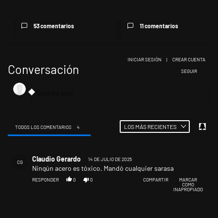
av...
53 comentarios
11 comentarios
INICIAR SESIÓN
|
CREAR CUENTA
Conversación
SIGA ESTA CONV
SEGUIR
LOS MÁS RECIENTES
TODOS LOS COMENTARIOS
4
Todos los comentarios
Comentario de Claudio Gerardo.
Claudio Gerardo
14 DE JULIO DE 2025
CG
Ningún acero es tóxico. Mandó cualquier sarasa
RESPONDER
0
0
COMPARTIR
MARCAR
COMO
INAPROPIADO