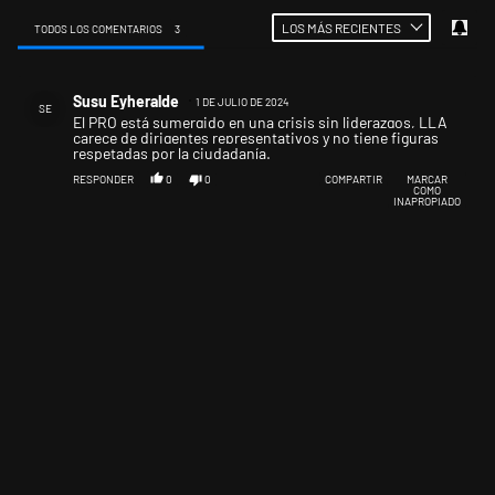
LOS MÁS RECIENTES
TODOS LOS COMENTARIOS
3
Todos los comentarios
Comentario de Susu Eyheralde.
Susu Eyheralde
1 DE JULIO DE 2024
SE
El PRO está sumergido en una crisis sin liderazgos, LLA
carece de dirigentes representativos y no tiene figuras
respetadas por la ciudadanía.
RESPONDER
0
0
COMPARTIR
MARCAR
COMO
INAPROPIADO