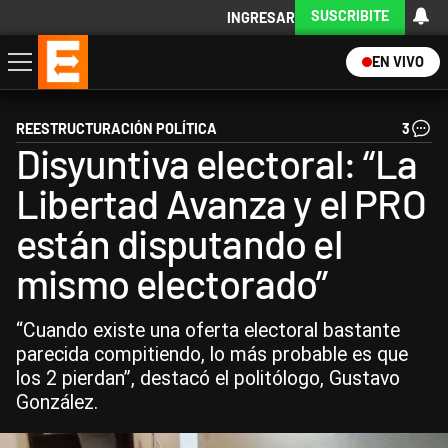
SUSCRIBITE
INGRESAR
EN VIVO
Economía
Política
Internacional
Actualidad
Descargá la App
REESTRUCTURACIÓN POLÍTICA
3
Disyuntiva electoral: “La
Libertad Avanza y el PRO
están disputando el
mismo electorado”
“Cuando existe una oferta electoral bastante
parecida compitiendo, lo más probable es que
los 2 pierdan”, destacó el politólogo, Gustavo
González.