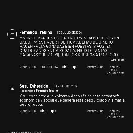
Comentario de Fernando Trebino.
Fernando Trebino
1 DE JULIO DE 2024
FT
MACRI, DOS + DOS ES CUATRO, PARA VOS QUE SOS UN
DADO. PARA HACER POLÍTICA ADEMÁS DE DINERO
HACEN FALTA GÓNADAS BIEN PUESTAS, Y VOS, EN
CUATRO AÑOS EN LA ROSADA, HICISTE TANTAS
MACANAS QUE VOLVIERON LOS KIRCHOS A POR TODO,
COMO DICE PEDRO SÁNCHEZ, EL PROTECTOR DE
Leer mas
ALVERSO. SI TE RETIRÁS A HACER TUS NEGOCIOS
PRIVADOS Y LE DAS UNA MANO AL GOBIERNO???
RESPONDER
1
RESPUESTA
0
0
COMPARTIR
MARCAR
COMO
INAPROPIADO
Respuesta de Susu Eyheralde.
Susu Eyheralde
1 DE JULIO DE 2024
SE
Responder a
Fernando Trebino
Y quienes cree que volverán después de esta catástrofe
económica y social que genera este desquiciado y la mafia
que lo rodea.
RESPONDER
0
0
COMPARTIR
MARCAR
COMO
INAPROPIADO
CONVERSACIONES ACTIVAS