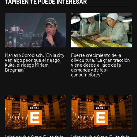
TAMBIÉN TE PUEDE INTERESAR
Mariano Gorodisch: "En la city
Fuerte crecimiento de la
ven algo peor que el riesgo
olivicultura: "La gran tracción
kuka, el riesgo Miriam
viene desde el lado de la
Bregman"
demanda y de los
consumidores”
¡Mirá en vivo Canal E!: toda la
¡Mirá en vivo Canal E!: toda la