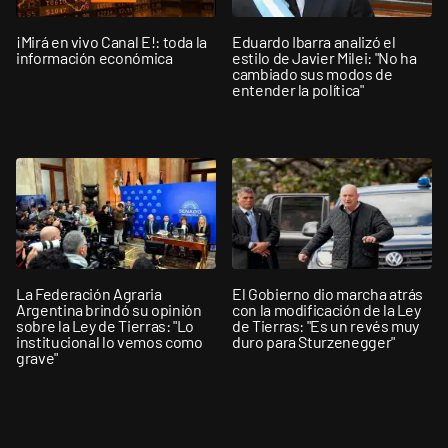
¡Mirá en vivo Canal E!: toda la
Eduardo Ibarra analizó el
información económica
estilo de Javier Milei: "No ha
cambiado sus modos de
entender la política"
La Federación Agraria
El Gobierno dio marcha atrás
Argentina brindó su opinión
con la modificación de la Ley
sobre la Ley de Tierras: "Lo
de Tierras: "Es un revés muy
institucional lo vemos como
duro para Sturzenegger"
grave"