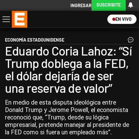
SUSCRIBITE
INGRESAR
EN VIVO
Economía
Política
Internacional
Actualidad
Descargá la App
ECONOMÍA ESTADOUNIDENSE
Eduardo Coria Lahoz: “Sí
Trump doblega a la FED,
el dólar dejaría de ser
una reserva de valor”
En medio de esta disputa ideológica entre
Donald Trump y Jerome Powell, el economista
reconoció que, “Trump, desde su lógica
empresarial, pretende manejar al presidente de
la FED como si fuera un empleado más”.