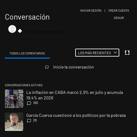
INICIAR SESIÓN
|
CREAR CUENTA
Conversación
SIGA ESTA CONV
SEGUIR
LOS MÁS RECIENTES
TODOS LOS COMENTARIOS
Todos los comentarios
Inicie la conversación
CONVERSACIONES ACTIVAS
Este listado muestra los artículos con más comentarios en los últimos 
Un artículo de tendencia con el título "La inflación en CABA marcó 2,9
La inflación en CABA marcó 2,9% en julio y acumula
19,4% en 2026
190
Un artículo de tendencia con el título "García Cuerva cuestionó a los po
García Cuerva cuestionó a los políticos por la pobreza
29