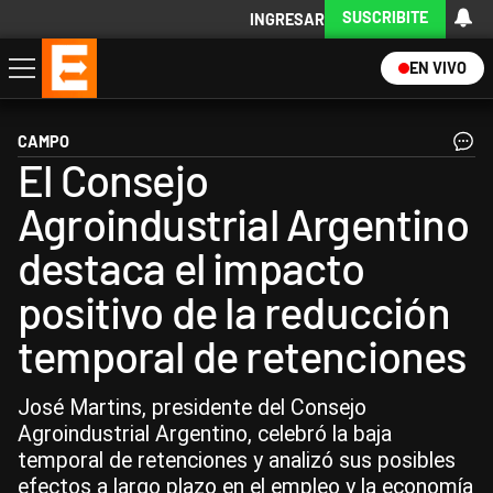
SUSCRIBITE
INGRESAR
EN VIVO
Economía
Política
Internacional
Actualidad
Descargá la App
CAMPO
El Consejo
Agroindustrial Argentino
destaca el impacto
positivo de la reducción
temporal de retenciones
José Martins, presidente del Consejo
Agroindustrial Argentino, celebró la baja
temporal de retenciones y analizó sus posibles
efectos a largo plazo en el empleo y la economía