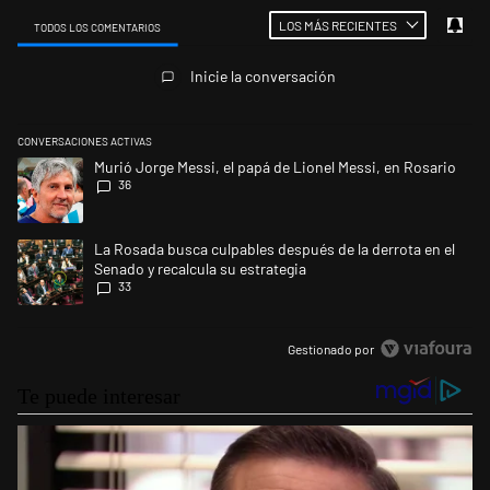
LOS MÁS RECIENTES
TODOS LOS COMENTARIOS
Todos los comentarios
Inicie la conversación
CONVERSACIONES ACTIVAS
Este listado muestra los artículos con más comentarios en los últimos 
Un artículo de tendencia con el título "Murió Jorge Messi, el papá de L
Murió Jorge Messi, el papá de Lionel Messi, en Rosario
36
Un artículo de tendencia con el título "La Rosada busca culpables despu
La Rosada busca culpables después de la derrota en el
Senado y recalcula su estrategia
33
Gestionado por