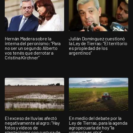
Hernán Madera sobre la
Julián Domínguez cuestionó
interna del peronismo: "Para
la Ley de Tierras: “El territorio
no ser un segundo Alberto
es propiedad de los
vos tenés que derrotar a
argentinos”
Cristina Kirchner”
El exceso de lluvias afectó
En medio del debate por la
negativamente al agro: "Hay
Ley de Tierras, para la agenda
fotos y videos de
agropecuaria de hoy "la
plantaciones con ruptura de
urgencia es otra"