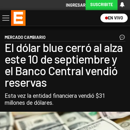
SUSCRIBITE
INGRESAR
EN VIVO
Economía
Política
Internacional
Actualidad
Descargá la App
MERCADO CAMBIARIO
El dólar blue cerró al alza
este 10 de septiembre y
el Banco Central vendió
reservas
Esta vez la entidad financiera vendió $31
millones de dólares.