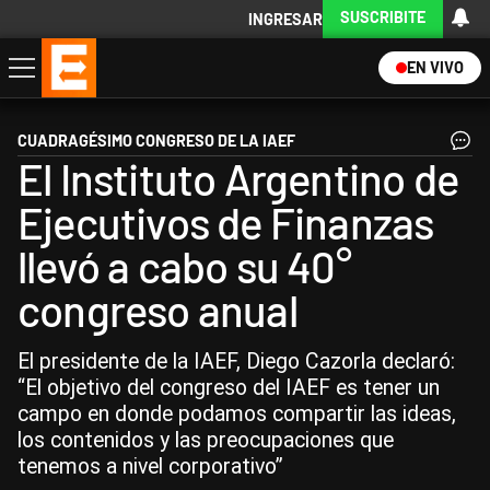
SUSCRIBITE
INGRESAR
EN VIVO
Economía
Política
Internacional
Actualidad
Descargá la App
CUADRAGÉSIMO CONGRESO DE LA IAEF
El Instituto Argentino de
Ejecutivos de Finanzas
llevó a cabo su 40°
congreso anual
El presidente de la IAEF, Diego Cazorla declaró:
“El objetivo del congreso del IAEF es tener un
campo en donde podamos compartir las ideas,
los contenidos y las preocupaciones que
tenemos a nivel corporativo”