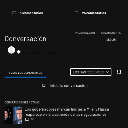
31 comentarios
25 comentarios
INICIAR SESIÓN
|
CREAR CUENTA
Conversación
SIGA ESTA CONV
SEGUIR
LOS MÁS RECIENTES
TODOS LOS COMENTARIOS
Todos los comentarios
Inicie la conversación
CONVERSACIONES ACTIVAS
Este listado muestra los artículos con más comentarios en los últimos 
Un artículo de tendencia con el título "Los gobernadores marcan límites
Los gobernadores marcan límites a Milei y Massa
reaparece en la trastienda de las negociaciones
88