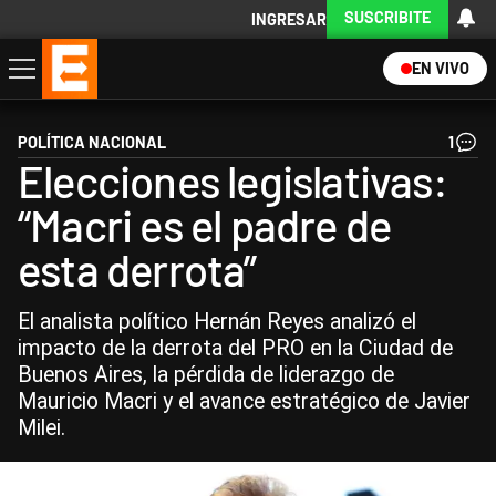
SUSCRIBITE
INGRESAR
EN VIVO
Economía
Política
Internacional
Actualidad
Descargá la App
POLÍTICA NACIONAL
1
Elecciones legislativas:
“Macri es el padre de
esta derrota”
El analista político Hernán Reyes analizó el
impacto de la derrota del PRO en la Ciudad de
Buenos Aires, la pérdida de liderazgo de
Mauricio Macri y el avance estratégico de Javier
Milei.