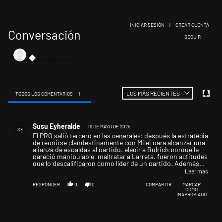
INICIAR SESIÓN
|
CREAR CUENTA
Conversación
SIGA ESTA CONV
SEGUIR
LOS MÁS RECIENTES
TODOS LOS COMENTARIOS
1
Todos los comentarios
Comentario de Susu Eyheralde.
Susu Eyheralde
19 DE MAYO DE 2025
SE
El PRO salió tercero en las generales; después la estrategia
de reunirse clandestinamente con Milei para alcanzar una
alianza de espaldas al partido, elegir a Bulrich porque le
pareció manipulable, maltratar a Larreta, fueron actitudes
que lo descalificaron como líder de un partido. Además
terminó su mandato con una altísima imagen negativa,
Leer mas
que nunca la remontó.
RESPONDER
0
0
COMPARTIR
MARCAR
COMO
INAPROPIADO