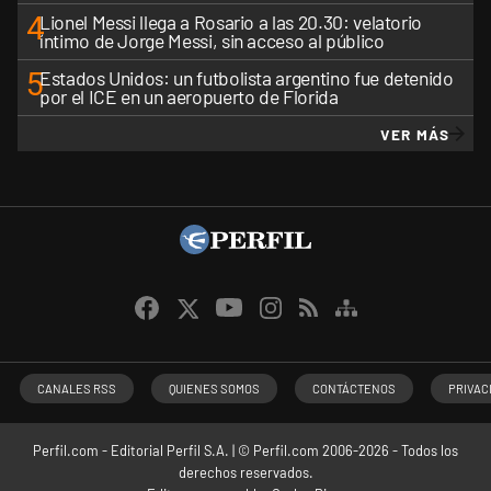
4
Lionel Messi llega a Rosario a las 20.30: velatorio
íntimo de Jorge Messi, sin acceso al público
5
Estados Unidos: un futbolista argentino fue detenido
por el ICE en un aeropuerto de Florida
VER MÁS
CANALES RSS
QUIENES SOMOS
CONTÁCTENOS
PRIVAC
Perfil.com - Editorial Perfil S.A.
| © Perfil.com 2006-2026 - Todos los
derechos reservados.