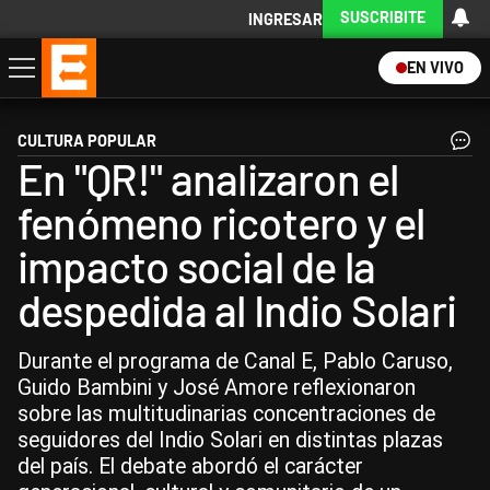
SUSCRIBITE
INGRESAR
EN VIVO
Economía
Política
Internacional
Actualidad
Descargá la App
CULTURA POPULAR
En "QR!" analizaron el
fenómeno ricotero y el
impacto social de la
despedida al Indio Solari
Durante el programa de Canal E, Pablo Caruso,
Guido Bambini y José Amore reflexionaron
sobre las multitudinarias concentraciones de
seguidores del Indio Solari en distintas plazas
del país. El debate abordó el carácter