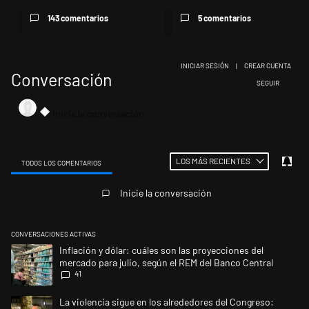
143 comentarios
5 comentarios
INICIAR SESIÓN
|
CREAR CUENTA
Conversación
SIGA ESTA CONV
SEGUIR
LOS MÁS RECIENTES
TODOS LOS COMENTARIOS
Todos los comentarios
Inicie la conversación
CONVERSACIONES ACTIVAS
Este listado muestra los artículos con más comentarios en los últimos 
Un artículo de tendencia con el título "Inflación y dólar: cuáles son la
Inflación y dólar: cuáles son las proyecciones del
mercado para julio, según el REM del Banco Central
41
Un artículo de tendencia con el título "La violencia sigue en los alrede
La violencia sigue en los alrededores del Congreso: