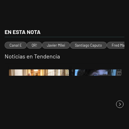
EN ESTA NOTA
Canal E
QR!
Javier Milei
Santiago Caputo
Fred Mach
Noticias en Tendencia
Este listado muestra los artículos con más comentarios en los últimos 
Un artículo de tendencia con el título "El Gobierno cedió en la Ley d
Un artículo de tendencia con el t
El Gobierno cedió en la Ley de
Pidieron echar a la mano
Tierras por la presión d...
derecha de Victoria Villarruel...