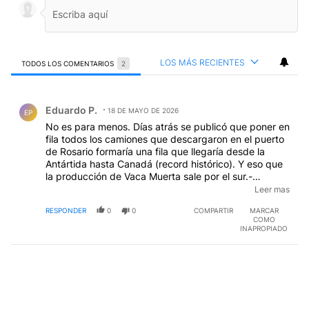
LOS MÁS RECIENTES
TODOS LOS COMENTARIOS
2
Todos los comentarios
Comentario de Eduardo P..
Eduardo P.
18 DE MAYO DE 2026
EP
No es para menos. Días atrás se publicó que poner en
fila todos los camiones que descargaron en el puerto
de Rosario formaría una fila que llegaría desde la
Antártida hasta Canadá (record histórico). Y eso que
la producción de Vaca Muerta sale por el sur.-
(
www.infobae.com/economia/2026/05/10/agroexport
Leer mas
acion-puestos-en-fila-los-850000-camiones-que-ya-
RESPONDER
0
0
COMPARTIR
MARCAR
descargaron-en-rosario-cubririan-la-distancia-de-la-
COMO
antartida-a-canada/)
INAPROPIADO