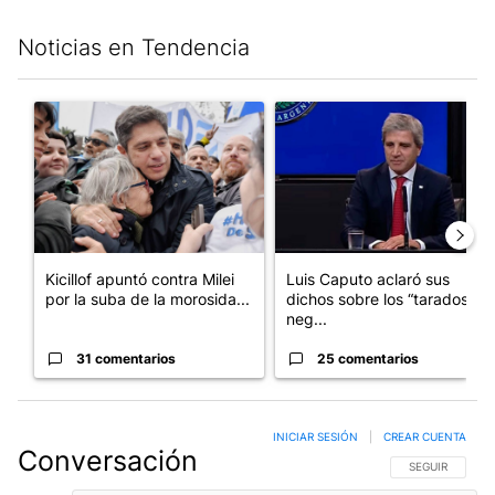
Noticias en Tendencia
Este listado muestra los artículos con más comentarios en los últim
Un artículo de tendencia con el título "Kicillof apuntó contra Mil
Un artículo de tendencia con e
Kicillof apuntó contra Milei
Luis Caputo aclaró sus
por la suba de la morosida...
dichos sobre los “tarados” y
neg...
31 comentarios
25 comentarios
INICIAR SESIÓN
|
CREAR CUENTA
Conversación
SIGA ESTA CO
SEGUIR