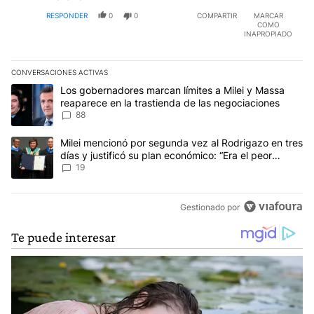
RESPONDER
0
0
COMPARTIR
MARCAR
COMO
INAPROPIADO
CONVERSACIONES ACTIVAS
Este listado muestra los artículos con más comentarios en los últim
Un artículo de tendencia con el título "Los gobernadores marcan l
Los gobernadores marcan límites a Milei y Massa
reaparece en la trastienda de las negociaciones
88
Un artículo de tendencia con el título "Milei mencionó por segunda
Milei mencionó por segunda vez al Rodrigazo en tres
días y justificó su plan económico: “Era el peor
escenario posible”
19
Gestionado por