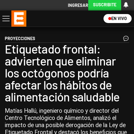
SUSCRIBITE
INGRESAR
EN VIVO
Economía
Política
Internacional
Actualidad
Descargá la App
PROYECCIONES
Etiquetado frontal:
advierten que eliminar
los octógonos podría
afectar los hábitos de
alimentación saludable
Matías Hallú, ingeniero químico y director del
Centro Tecnológico de Alimentos, analizó el
impacto de una posible derogación de la Ley de
Etiquetado Frontal y destacó los beneficios que