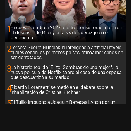
1
Encuesta rumbo a 2027: cuatro consultoras midieron
el desgaste de Milei y la crisis de liderazgo en el
peronismo
2
Tercera Guerra Mundial: la inteligencia artificial reveló
cuáles serían los primeros países latinoamericanos en
ser derrotados
3
La historia real de "Elize: Sombras de una mujer", la
nueva película de Netflix sobre el caso de una esposa
que descuartizó a su marido
4
Ricardo Lorenzetti se metió en el debate sobre la
inhabilitación de Cristina Kirchner
5
Di Tullio impugnó a Joaquín Benegas Lynch por un
presunto conflicto de intereses en el debate de la Ley
de Tierras
VER MÁS