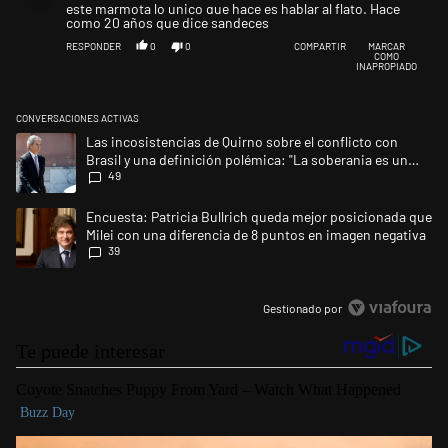
este marmota lo unico que hace es hablar al flato. Hace
como 20 años que dice sandeces
RESPONDER
0
0
COMPARTIR
MARCAR
COMO
INAPROPIADO
CONVERSACIONES ACTIVAS
Este listado muestra los artículos con más comentarios en los últimos 
Un artículo de tendencia con el título "Las incosistencias de Quirno so
Las incosistencias de Quirno sobre el conflicto con
Brasil y una definición polémica: "La soberania es un
49
concepto antiguo"
Un artículo de tendencia con el título "Encuesta: Patricia Bullrich qu
Encuesta: Patricia Bullrich queda mejor posicionada que
Milei con una diferencia de 8 puntos en imagen negativa
39
Gestionado por