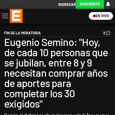
SUSCRIBITE
INGRESAR
EN VIVO
Economía
Política
Internacional
Actualidad
Descargá la App
FIN DE LA MORATORIA
2
Eugenio Semino: "Hoy,
de cada 10 personas que
se jubilan, entre 8 y 9
necesitan comprar años
de aportes para
completar los 30
exigidos"