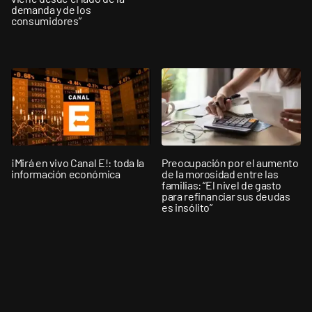
demanda y de los
consumidores”
¡Mirá en vivo Canal E!: toda la
Preocupación por el aumento
información económica
de la morosidad entre las
familias: “El nivel de gasto
para refinanciar sus deudas
es insólito”