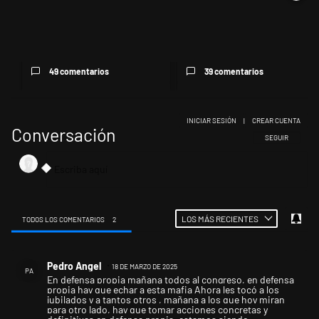
Las incosistencias de Quirno
Encuesta: Patricia Bullrich
sobre el conflicto con Bra...
queda mejor posicionada
que...
49 comentarios
39 comentarios
INICIAR SESIÓN
|
CREAR CUENTA
Conversación
SIGA ESTA CONV
SEGUIR
LOS MÁS RECIENTES
TODOS LOS COMENTARIOS
2
Todos los comentarios
Comentario de Pedro Angel.
Pedro Angel
18 DE MARZO DE 2025
PA
En defensa propia mañana todos al congreso, en defensa
propia hay que echar a esta mafia Ahora les tocó a los
jubilados y a tantos otros , mañana a los que hoy miran
para otro lado, hay que tomar acciones concretas y