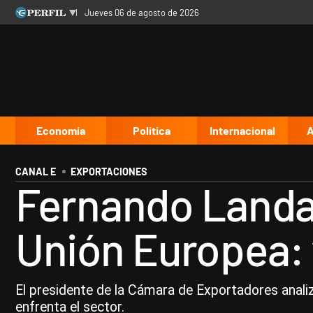
jueves 06 de agosto de 2026
Últimas noticias
Inicio
Ahora
Opinión
Cultura
Arte
Educación
Videos
Córdoba
Reperfilar
Diario del Juicio
Economía
Política
Internacional
A
CANAL E
EXPORTACIONES
Fernando Landa
Unión Europea: 
El presidente de la Cámara de Exportadores anali
enfrenta el sector.