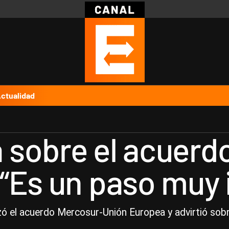
Política
Pymes
Salud
Internacional
Clima
Deportes
Business
Noticias
Caras
ctualidad
 sobre el acuerd
“Es un paso muy
zó el acuerdo Mercosur-Unión Europea y advirtió sob