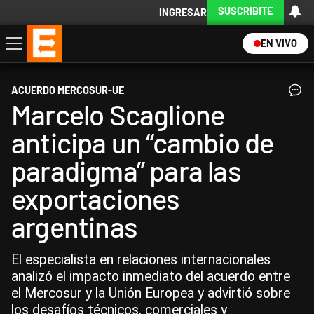
SUSCRIBITE
INGRESAR
EN VIVO
Economía
Política
Internacional
Actualidad
Descargá la App
ACUERDO MERCOSUR-UE
Marcelo Scaglione
anticipa un “cambio de
paradigma” para las
exportaciones
argentinas
El especialista en relaciones internacionales
analizó el impacto inmediato del acuerdo entre
el Mercosur y la Unión Europea y advirtió sobre
los desafíos técnicos, comerciales y