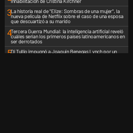
inhabilitación de Cristina Kirchner
3
La historia real de "Elize: Sombras de una mujer", la
nueva película de Netflix sobre el caso de una esposa
que descuartizó a su marido
4
Tercera Guerra Mundial: la inteligencia artificial reveló
cuáles serían los primeros países latinoamericanos en
ser derrotados
5
Di Tullio impugnó a Joaquín Benegas Lynch por un
presunto conflicto de intereses en el debate de la Ley
de Tierras
VER MÁS