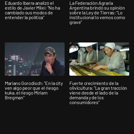
Eduardo Ibarra analizó el
La Federación Agraria
estilo de Javier Milei: "No ha
Argentina brindó su opinión
cambiado sus modos de
sobre la Ley de Tierras: "Lo
entender la política"
institucional lo vemos como
grave"
Mariano Gorodisch: "En la city
Fuerte crecimiento de la
ven algo peor que el riesgo
olivicultura: "La gran tracción
kuka, el riesgo Miriam
viene desde el lado de la
Bregman"
demanda y de los
consumidores”