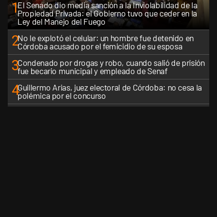
1
El Senado dio media sanción a la Inviolabilidad de la
Propiedad Privada: el Gobierno tuvo que ceder en la
Ley del Manejo del Fuego
2
No le explotó el celular: un hombre fue detenido en
Córdoba acusado por el femicidio de su esposa
3
Condenado por drogas y robo, cuando salió de prisión
fue becario municipal y empleado de Senaf
4
Guillermo Arias, juez electoral de Córdoba: no cesa la
polémica por el concurso
5
Luis Juez sobre la Ley de Tierras: "Es una pelea que
perdimos, no fuimos inteligentes"
VER MÁS