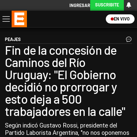
SUSCRIBITE
INGRESAR
EN VIVO
Economía
Política
Internacional
Actualidad
Descargá la App
PEAJES
Fin de la concesión de
Caminos del Río
Uruguay: "El Gobierno
decidió no prorrogar y
esto deja a 500
trabajadores en la calle"
Según indicó Gustavo Rossi, presidente del
Partido Laborista Argentina, "no nos oponemos