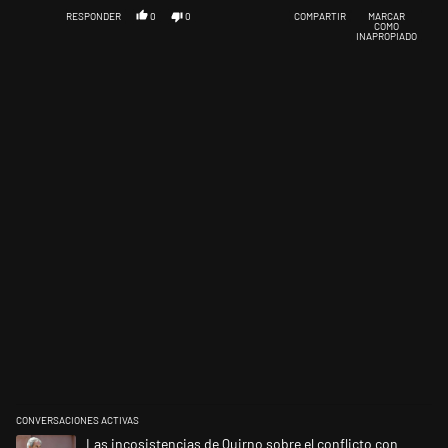
RESPONDER
0
0
COMPARTIR
MARCAR
COMO
INAPROPIADO
CONVERSACIONES ACTIVAS
Este listado muestra los artículos con más comentarios en los últimos 
Un artículo de tendencia con el título "Las incosistencias de Quirno so
Las incosistencias de Quirno sobre el conflicto con