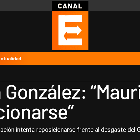
Política
Pymes
Salud
Internacional
Clima
Deportes
Business
Noticias
Caras
ctualidad
González: “Mauri
cionarse”
 Nación intenta reposicionarse frente al desgaste del