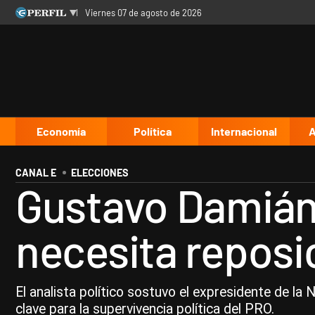
viernes 07 de agosto de 2026
Últimas noticias
Inicio
Ahora
Opinión
Cultura
Arte
Educación
Videos
Córdoba
Reperfilar
Diario del Juicio
Economía
Política
Internacional
A
CANAL E
ELECCIONES
Gustavo Damián 
necesita reposi
El analista político sostuvo el expresidente de la
clave para la supervivencia política del PRO.