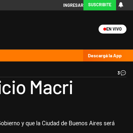
SUSCRIBITE
INGRESAR
EN VIVO
Ciencia
Protagonistas
Tecnología
CARAS
Exitoina
Turismo
Exitoina
Gaming
Vivo
Descargá la App
3
Ma
cio Macri
Ma
|
Ce
 Gobierno y que la Ciudad de Buenos Aires será