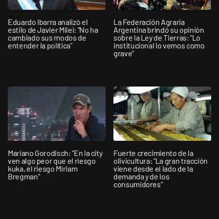
Eduardo Ibarra analizó el
La Federación Agraria
estilo de Javier Milei: "No ha
Argentina brindó su opinión
cambiado sus modos de
sobre la Ley de Tierras: "Lo
entender la política"
institucional lo vemos como
grave"
Mariano Gorodisch: "En la city
Fuerte crecimiento de la
ven algo peor que el riesgo
olivicultura: "La gran tracción
kuka, el riesgo Miriam
viene desde el lado de la
Bregman"
demanda y de los
consumidores”