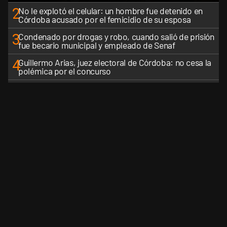
2
No le explotó el celular: un hombre fue detenido en
Córdoba acusado por el femicidio de su esposa
3
Condenado por drogas y robo, cuando salió de prisión
fue becario municipal y empleado de Senaf
4
Guillermo Arias, juez electoral de Córdoba: no cesa la
polémica por el concurso
5
Luis Juez sobre la Ley de Tierras: "Es una pelea que
perdimos, no fuimos inteligentes"
VER MÁS