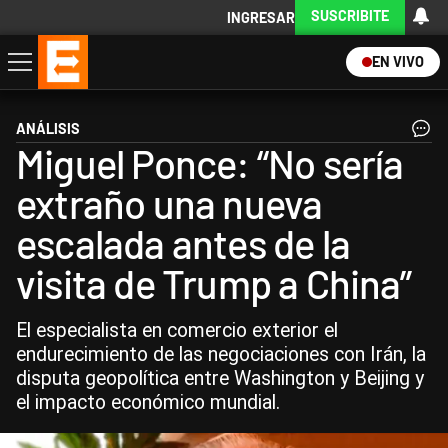
SUSCRIBITE
INGRESAR
EN VIVO
Economía
Política
Internacional
Actualidad
Descargá la App
ANÁLISIS
Miguel Ponce: “No sería
extraño una nueva
escalada antes de la
visita de Trump a China”
El especialista en comercio exterior el
endurecimiento de las negociaciones con Irán, la
disputa geopolítica entre Washington y Beijing y
el impacto económico mundial.