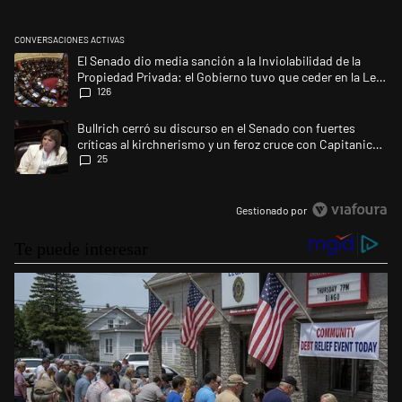
CONVERSACIONES ACTIVAS
Este listado muestra los artículos con más comentarios en los últimos 
Un artículo de tendencia con el título "El Senado dio media sanción a l
El Senado dio media sanción a la Inviolabilidad de la
Propiedad Privada: el Gobierno tuvo que ceder en la Ley
126
del Manejo del Fuego
Un artículo de tendencia con el título "Bullrich cerró su discurso en el 
Bullrich cerró su discurso en el Senado con fuertes
críticas al kirchnerismo y un feroz cruce con Capitanich
25
al que le gritó “¡cállate!”
Gestionado por