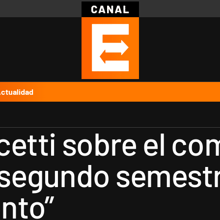
Política
Pymes
Salud
Internacional
Clima
Deportes
Business
Noticias
Caras
ctualidad
etti sobre el co
l segundo semest
nto”