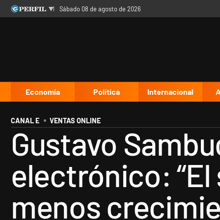
sábado 08 de agosto de 2026
Últimas noticias
Inicio
Ahora
Opinión
Cultura
Arte
Educación
Videos
Córdoba
Reperfilar
Diario del Juicio
Economía
Política
Internacional
A
CANAL E
VENTAS ONLINE
Gustavo Sambuc
electrónico: “E
menos crecimie