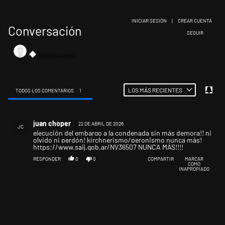
INICIAR SESIÓN
|
CREAR CUENTA
Conversación
SIGA ESTA CONV
SEGUIR
LOS MÁS RECIENTES
TODOS LOS COMENTARIOS
1
Todos los comentarios
Comentario de juan choper.
juan choper
22 DE ABRIL DE 2026
JC
ejecución del embargo a la condenada sin más demora!! ni
olvido ni perdón! kirchnerismo/peronismo nunca más!
https://www.saij.gob.ar/NV36507
NUNCA MÁS!!!!
RESPONDER
0
0
COMPARTIR
MARCAR
COMO
INAPROPIADO