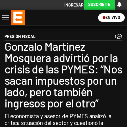
SUSCRIBITE
INGRESAR
EN VIVO
Economía
Política
Internacional
Actualidad
Descargá la App
PRESIÓN FISCAL
1
Gonzalo Martínez
Mosquera advirtió por la
crisis de las PYMES: “Nos
sacan impuestos por un
lado, pero también
ingresos por el otro”
El economista y asesor de PYMES analizó la
crítica situación del sector y cuestionó la