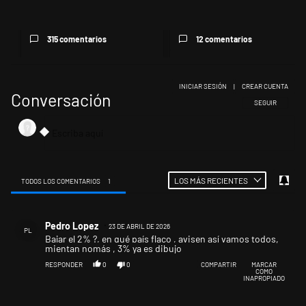
presun...
315 comentarios
12 comentarios
INICIAR SESIÓN
|
CREAR CUENTA
Conversación
SIGA ESTA CONV
SEGUIR
LOS MÁS RECIENTES
TODOS LOS COMENTARIOS
1
Todos los comentarios
Comentario de Pedro Lopez.
Pedro Lopez
23 DE ABRIL DE 2026
PL
Bajar el 2% ?, en qué país flaco , avisen así vamos todos,
mientan nomás , 3% ya es dibujo
RESPONDER
0
0
COMPARTIR
MARCAR
COMO
INAPROPIADO