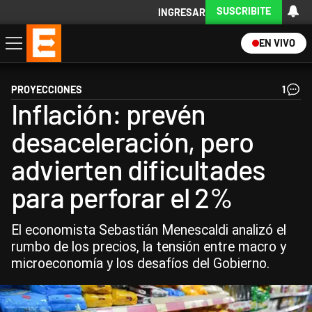
SUSCRIBITE
INGRESAR
EN VIVO
Economía
Política
Internacional
Actualidad
Descargá la App
PROYECCIONES
1
Inflación: prevén
desaceleración, pero
advierten dificultades
para perforar el 2%
El economista Sebastián Menescaldi analizó el
rumbo de los precios, la tensión entre macro y
microeconomía y los desafíos del Gobierno.