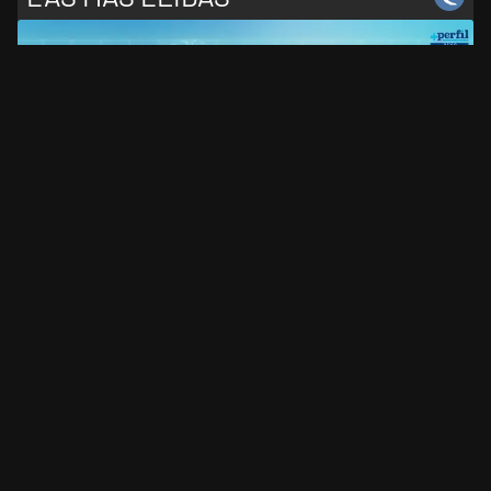
1
¡Mirá en vivo +Perfil!: un canal con gente que piensa
2
Encuesta rumbo a 2027: cuatro consultoras midieron
el desgaste de Milei y la crisis de liderazgo en el
peronismo
3
Quirno reconoció que el gobierno de Lula solicitó el
retiro del embajador argentino en Brasil
4
Cachanosky renunció a una fundación porque "se ha
transformado en una especie de Instituto Patria
incondicional de la gestión de Milei"