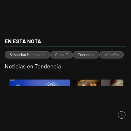
EN ESTA NOTA
Sebastián Menescaldi
Canal E
Economía
Inflación
Noticias en Tendencia
Este listado muestra los artículos con más comentarios en los últimos 
Un artículo de tendencia con el título "Ley de Tierras: ante el riesg
Un artículo de tendencia con el 
Ley de Tierras: ante el riesgo
Di Tullio impugnó a Joaquín
de derrota en el Senado,...
Benegas Lynch por un