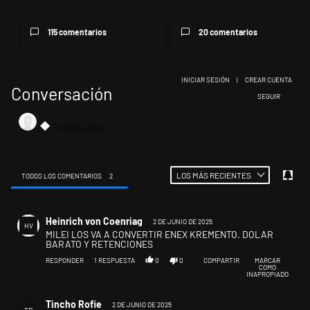
115 comentarios
20 comentarios
INICIAR SESIÓN
|
CREAR CUENTA
Conversación
SIGA ESTA CONV
SEGUIR
LOS MÁS RECIENTES
TODOS LOS COMENTARIOS
2
Todos los comentarios
Comentario de Heinrich von Coenriag.
Heinrich von Coenriag
2 DE JUNIO DE 2025
HV
MILEI LOS VA A CONVERTIR ENEX KREMENTO. DOLAR
BARATO Y RETENCIONES
RESPONDER
1
RESPUESTA
0
0
COMPARTIR
MARCAR
COMO
INAPROPIADO
Respuesta de Tincho Rofie.
Tincho Rofie
2 DE JUNIO DE 2025