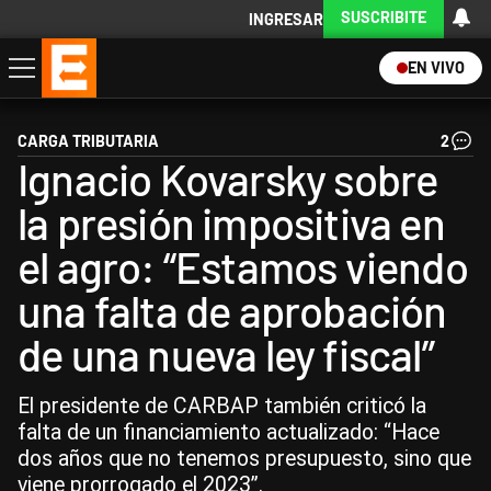
SUSCRIBITE
INGRESAR
EN VIVO
Economía
Política
Internacional
Actualidad
Descargá la App
CARGA TRIBUTARIA
2
Ignacio Kovarsky sobre
la presión impositiva en
el agro: “Estamos viendo
una falta de aprobación
de una nueva ley fiscal”
El presidente de CARBAP también criticó la
falta de un financiamiento actualizado: “Hace
dos años que no tenemos presupuesto, sino que
viene prorrogado el 2023”.