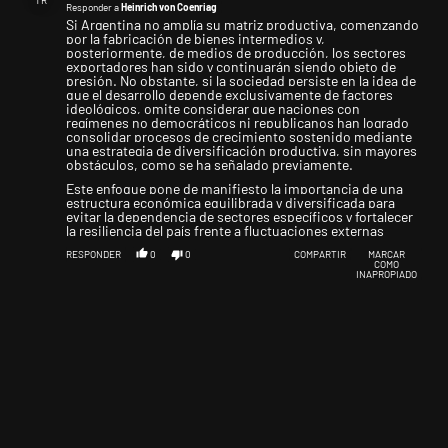
TR
Responder a
Heinrich von Coenriag
Si Argentina no amplía su matriz productiva, comenzando
por la fabricación de bienes intermedios y,
posteriormente, de medios de producción, los sectores
exportadores han sido y continuarán siendo objeto de
presión. No obstante, si la sociedad persiste en la idea de
que el desarrollo depende exclusivamente de factores
ideológicos, omite considerar que naciones con
regímenes no democráticos ni republicanos han logrado
consolidar procesos de crecimiento sostenido mediante
una estrategia de diversificación productiva, sin mayores
obstáculos, como se ha señalado previamente.
Este enfoque pone de manifiesto la importancia de una
estructura económica equilibrada y diversificada para
evitar la dependencia de sectores específicos y fortalecer
la resiliencia del país frente a fluctuaciones externas
RESPONDER
0
0
COMPARTIR
MARCAR
COMO
INAPROPIADO