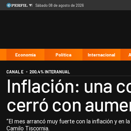
sábado 08 de agosto de 2026
Últimas noticias
Inicio
Ahora
Opinión
Cultura
Arte
Educación
Videos
Córdoba
Reperfilar
Diario del Juicio
Economía
Política
Internacional
A
CANAL E
200,4% INTERANUAL
Inflación: una 
cerró con aume
“El mes arrancó muy fuerte con la inflación y en
Camilo Tiscornia.