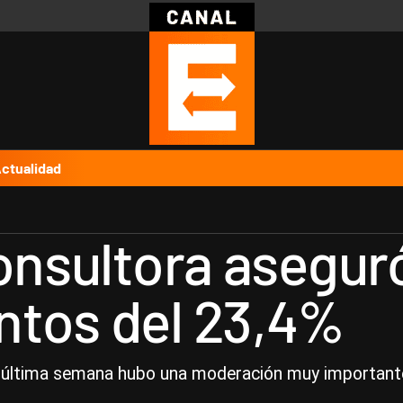
Política
Pymes
Salud
Internacional
Clima
Deportes
Business
Noticias
Caras
ctualidad
consultora asegur
ntos del 23,4%
 la última semana hubo una moderación muy importante