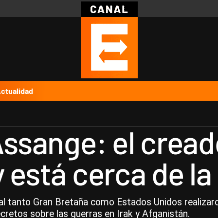
Política
Pymes
Salud
Internacional
Clima
Deportes
Business
Noticias
Caras
ctualidad
Assange: el cread
y está cerca de l
ual tanto Gran Bretaña como Estados Unidos realizaron
cretos sobre las guerras en Irak y Afganistán.