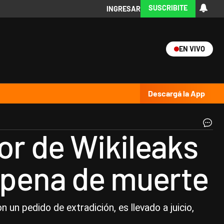
SUSCRIBITE
INGRESAR
EN VIVO
Ciencia
Protagonistas
Tecnología
CARAS
Exitoina
Turismo
Exitoina
Gaming
Vivo
Descargá la App
Sa
or de Wikileaks
Far
“A
Jul
a pena de muerte
As
le
qu
un
últ
 un pedido de extradición, es llevado a juicio,
ins
pa