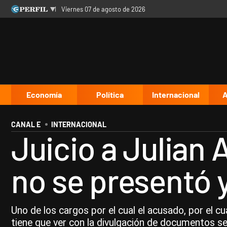
viernes 07 de agosto de 2026
Últimas noticias
Inicio
Ahora
Opinión
Cultura
Arte
Educación
Videos
Córdoba
Reperfilar
Diario del Juicio
Economía
Política
Internacional
A
CANAL E
INTERNACIONAL
Juicio a Julian 
no se presentó 
Uno de los cargos por el cual el acusado, por el c
tiene que ver con la divulgación de documentos se