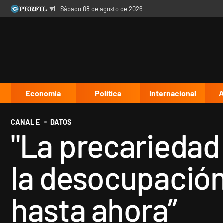
sábado 08 de agosto de 2026
Últimas noticias
Inicio
Ahora
Opinión
Cultura
Arte
Educación
Videos
Córdoba
Reperfilar
Diario del Juicio
Economía
Política
Internacional
A
CANAL E
DATOS
"La precariedad 
la desocupación
hasta ahora”