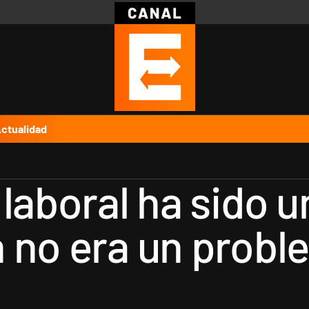
Política
Pymes
Salud
Internacional
Clima
Deportes
Business
Noticias
Caras
ctualidad
laboral ha sido 
 no era un probl