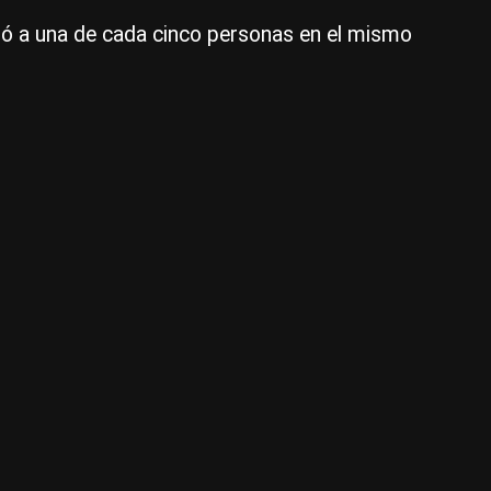
|
nzó a una de cada cinco personas en el mismo
Not
Ar
1