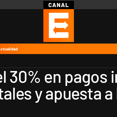
Política
Pymes
Salud
Internacional
Clima
Deportes
Business
Noticias
Caras
ctualidad
l 30% en pagos i
tales y apuesta a