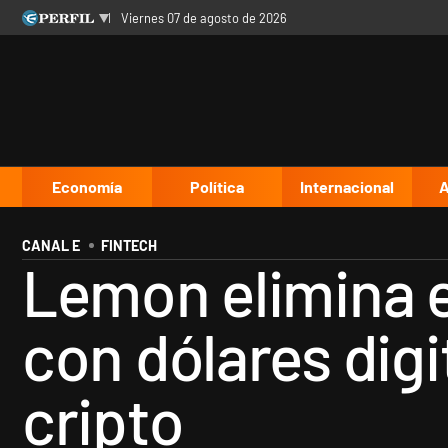
viernes 07 de agosto de 2026
Últimas noticias
Inicio
Ahora
Opinión
Cultura
Arte
Educación
Videos
Córdoba
Reperfilar
Diario del Juicio
Economía
Política
Internacional
A
CANAL E
FINTECH
Lemon elimina e
con dólares digi
cripto