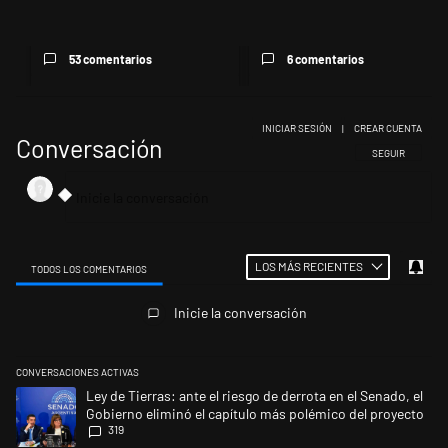
53 comentarios
6 comentarios
INICIAR SESIÓN
|
CREAR CUENTA
Conversación
SIGA ESTA CONV
SEGUIR
LOS MÁS RECIENTES
TODOS LOS COMENTARIOS
Todos los comentarios
Inicie la conversación
CONVERSACIONES ACTIVAS
Este listado muestra los artículos con más comentarios en los últimos 
Un artículo de tendencia con el título "Ley de Tierras: ante el riesgo d
Ley de Tierras: ante el riesgo de derrota en el Senado, el
Gobierno eliminó el capítulo más polémico del proyecto
319