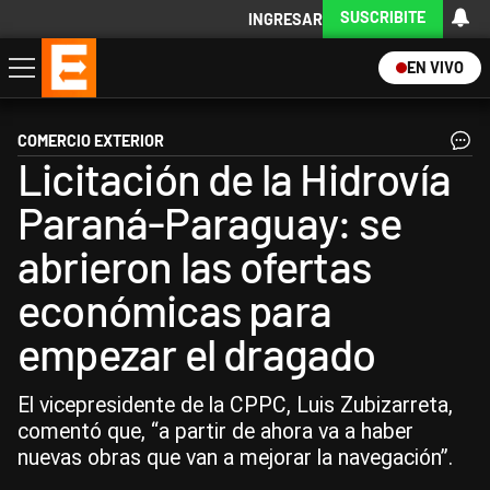
SUSCRIBITE
INGRESAR
EN VIVO
Economía
Política
Internacional
Actualidad
Descargá la App
COMERCIO EXTERIOR
Licitación de la Hidrovía
Paraná-Paraguay: se
abrieron las ofertas
económicas para
empezar el dragado
El vicepresidente de la CPPC, Luis Zubizarreta,
comentó que, “a partir de ahora va a haber
nuevas obras que van a mejorar la navegación”.