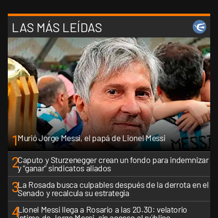
LAS MÁS LEÍDAS
1
Murió Jorge Messi, el papá de Lionel Messi
2
Caputo y Sturzenegger crean un fondo para indemnizar
y “ganar” sindicatos aliados
3
La Rosada busca culpables después de la derrota en el
Senado y recalcula su estrategia
4
Lionel Messi llega a Rosario a las 20.30: velatorio
íntimo de Jorge Messi, sin acceso al público