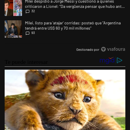
Un artículo de tendencia con el título "Milei despidió a Jorge Messi y 
Milei despidió a Jorge Messi y cuestionó a quienes
criticaron a Lionel: “Da vergüenza pensar que hubo anti-
32
Messi”
Un artículo de tendencia con el título "Milei, listo para 'atajar' corrid
Milei, listo para 'atajar' corridas: posteó que "Argentina
tendrá entre US$ 60 y 70 mil millones"
93
Gestionado por