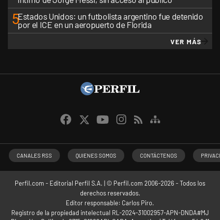
5
Estados Unidos: un futbolista argentino fue detenido
por el ICE en un aeropuerto de Florida
VER MÁS
CANALES RSS
QUIENES SOMOS
CONTÁCTENOS
PRIVAC
Perfil.com - Editorial Perfil S.A.
| © Perfil.com 2006-2026 - Todos los
derechos reservados.
Editor responsable: Carlos Piro.
Registro de la propiedad intelectual RL-2024-31002957-APN-DNDA#MJ