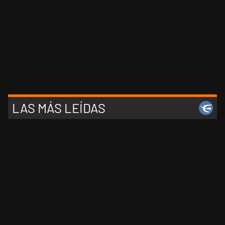
LAS MÁS LEÍDAS
1
Asís: "La movida internacional de La Doctora tensiona
la pugna interna del peronismo de la Provincia del