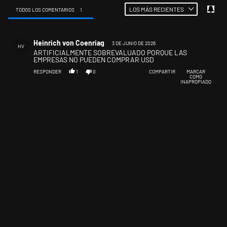
LOS MÁS RECIENTES
TODOS LOS COMENTARIOS
1
Todos los comentarios
Comentario de Heinrich von Coenriag.
Heinrich von Coenriag
3 DE JUNIO DE 2026
HV
ARTIFICIALMENTE SOBREVALUADO PORQUE LAS
EMPRESAS NO PUEDEN COMPRAR USD
RESPONDER
1
0
COMPARTIR
MARCAR
COMO
INAPROPIADO