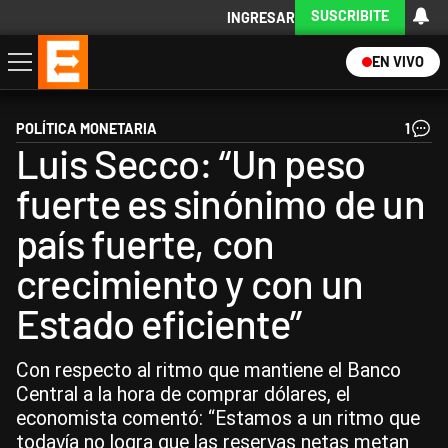
SUSCRIBITE
INGRESAR
EN VIVO
Economía
Política
Internacional
Actualidad
Descargá la App
POLÍTICA MONETARIA
1
Luis Secco: “Un peso
fuerte es sinónimo de un
país fuerte, con
crecimiento y con un
Estado eficiente”
Con respecto al ritmo que mantiene el Banco
Central a la hora de comprar dólares, el
economista comentó: “Estamos a un ritmo que
todavía no logra que las reservas netas metan