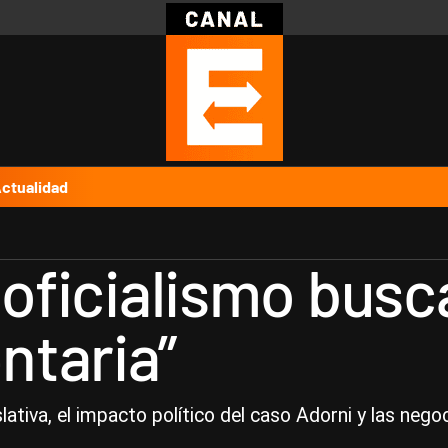
Política
Pymes
Salud
Internacional
Clima
Deportes
Business
Noticias
Caras
ctualidad
 oficialismo busc
ntaria”
lativa, el impacto político del caso Adorni y las nego