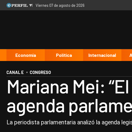
viernes 07 de agosto de 2026
Últimas noticias
Inicio
Ahora
Opinión
Cultura
Arte
Educación
Videos
Córdoba
Reperfilar
Diario del Juicio
Economía
Política
Internacional
A
CANAL E
CONGRESO
Mariana Mei: “El
agenda parlame
La periodista parlamentaria analizó la agenda legis