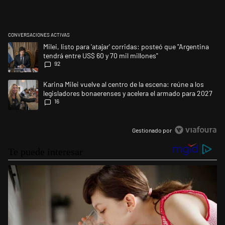
CONVERSACIONES ACTIVAS
Este listado muestra los artículos con más comentarios en los últimos 
Un artículo de tendencia con el título "Milei, listo para 'atajar' corrid
Milei, listo para 'atajar' corridas: posteó que "Argentina
tendrá entre US$ 60 y 70 mil millones"
92
Un artículo de tendencia con el título "Karina Milei vuelve al centro de
Karina Milei vuelve al centro de la escena: reúne a los
legisladores bonaerenses y acelera el armado para 2027
16
Gestionado por