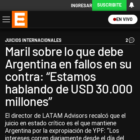
SUSCRIBITE
INGRESAR
EN VIVO
Economía
Política
Internacional
Actualidad
Descargá la App
JUICIOS INTERNACIONALES
2
Maril sobre lo que debe
Argentina en fallos en su
contra: “Estamos
hablando de USD 30.000
millones”
El director de LATAM Advisors recalcó que el
juicio en estado crítico es el que mantiene
Argentina por la expropiación de YPF: “Los
intereses corren diariamente desde el día del