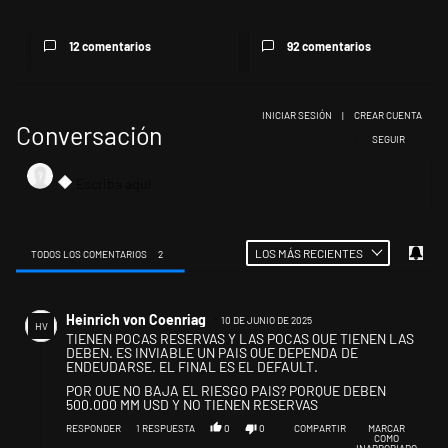
12 comentarios
92 comentarios
INICIAR SESIÓN
|
CREAR CUENTA
Conversación
SIGA ESTA CONV
SEGUIR
LOS MÁS RECIENTES
TODOS LOS COMENTARIOS
2
Todos los comentarios
Comentario de Heinrich von Coenriag.
Heinrich von Coenriag
10 DE JUNIO DE 2025
HV
TIENEN POCAS RESERVAS Y LAS POCAS QUE TIENEN LAS
DEBEN. ES INVIABLE UN PAIS QUE DEPENDA DE
ENDEUDARSE. EL FINAL ES EL DEFAULT.
POR QUE NO BAJA EL RIESGO PAIS? PORQUE DEBEN
500.000 MM USD Y NO TIENEN RESERVAS
RESPONDER
1
RESPUESTA
0
0
COMPARTIR
MARCAR
COMO
INAPROPIADO