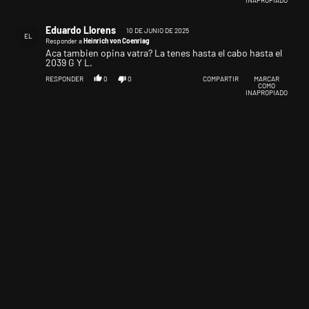
Respuesta de Eduardo Llorens.
Eduardo Llorens
10 DE JUNIO DE 2025
EL
Responder a
Heinrich von Coenriag
Aca tambien opina vatra? La tenes hasta el cabo hasta el
2039 G Y L.
RESPONDER
0
0
COMPARTIR
MARCAR
COMO
INAPROPIADO