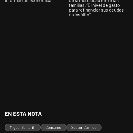
información económica
de la morosidad entre las
familias: “El nivel de gasto
para refinanciar sus deudas
es insólito”
EN ESTA NOTA
Miguel Schiariti
Consumo
Sector Cárnico