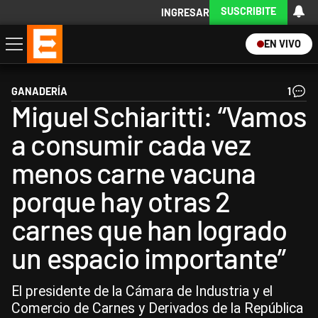
SUSCRIBITE
INGRESAR
EN VIVO
Economía
Política
Internacional
Actualidad
Descargá la App
GANADERÍA
1
Miguel Schiaritti: “Vamos
a consumir cada vez
menos carne vacuna
porque hay otras 2
carnes que han logrado
un espacio importante”
El presidente de la Cámara de Industria y el
Comercio de Carnes y Derivados de la República