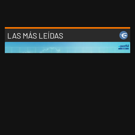
LAS MÁS LEÍDAS
1
¡Mirá en vivo +Perfil!: un canal con gente que piensa
2
Encuesta rumbo a 2027: cuatro consultoras midieron
el desgaste de Milei y la crisis de liderazgo en el
peronismo