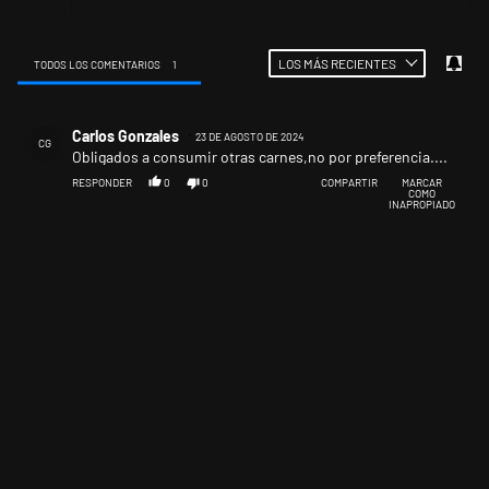
LOS MÁS RECIENTES
TODOS LOS COMENTARIOS
1
Todos los comentarios
Comentario de Carlos Gonzales.
Carlos Gonzales
23 DE AGOSTO DE 2024
CG
Obligados a consumir otras carnes,no por preferencia....
RESPONDER
0
0
COMPARTIR
MARCAR
COMO
INAPROPIADO