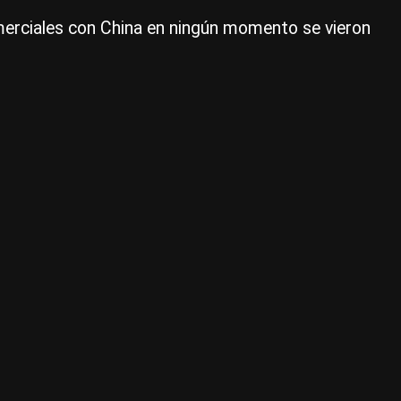
año
comerciales con China en ningún momento se vieron
|
Ce
Per