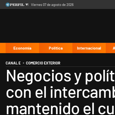
viernes 07 de agosto de 2026
Últimas noticias
Inicio
Ahora
Opinión
Cultura
Arte
Educación
Videos
Córdoba
Reperfilar
Diario del Juicio
Economía
Política
Internacional
A
CANAL E
COMERCIO EXTERIOR
Negocios y polí
con el intercam
mantenido el cu