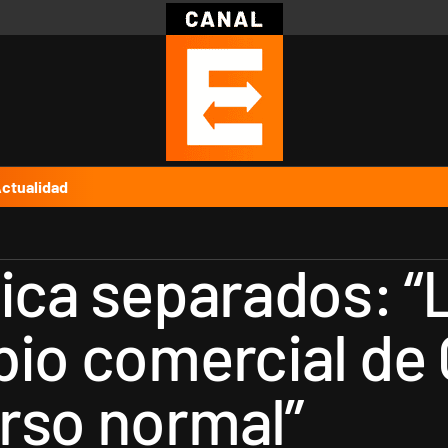
Política
Pymes
Salud
Internacional
Clima
Deportes
Business
Noticias
Caras
ctualidad
tica separados: “
bio comercial de
rso normal”