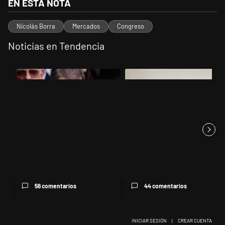
EN ESTA NOTA
Nicolás Borra
Mercados
Congreso
Noticias en Tendencia
Este listado muestra los artículos con más comentarios en los últimos 
Un artículo de tendencia con el título "El fiscal intimó a Manuel Ado
Un artículo de tendencia con el 
El fiscal intimó a Manuel
Jorge Gorini, el juez del caso
Adorni para que en 15 días ex...
Vialidad, declaró que Cr...
56 comentarios
44 comentarios
INICIAR SESIÓN
|
CREAR CUENTA