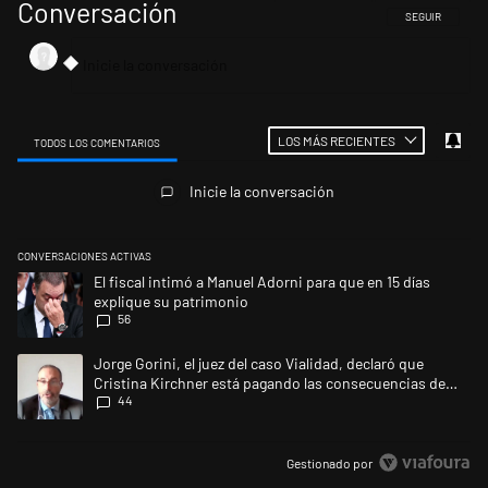
Conversación
SIGA ESTA CONV
SEGUIR
LOS MÁS RECIENTES
TODOS LOS COMENTARIOS
Todos los comentarios
Inicie la conversación
CONVERSACIONES ACTIVAS
Este listado muestra los artículos con más comentarios en los últimos 
Un artículo de tendencia con el título "El fiscal intimó a Manuel Adorni
El fiscal intimó a Manuel Adorni para que en 15 días
explique su patrimonio
56
Un artículo de tendencia con el título "Jorge Gorini, el juez del caso
Jorge Gorini, el juez del caso Vialidad, declaró que
Cristina Kirchner está pagando las consecuencias de
44
cometer "un delito comprobado"
Gestionado por