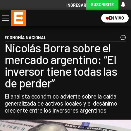
SUSCRIBITE
INGRESAR
EN VIVO
Economía
Política
Internacional
Actualidad
Descargá la App
ECONOMÍA NACIONAL
Nicolás Borra sobre el
mercado argentino: “El
inversor tiene todas las
de perder”
El analista económico advierte sobre la caída
generalizada de activos locales y el desánimo
creciente entre los inversores argentinos.