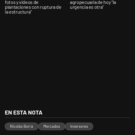
fotos y videos de
agropecuaria de hoy "la
plantaciones con ruptura de
urgencia es otra"
la estructura"
EN ESTA NOTA
Nicolás Borra
Mercados
Inversores