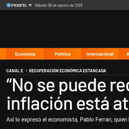
sábado 08 de agosto de 2026
Últimas noticias
Inicio
Ahora
Opinión
Cultura
Arte
Educación
Videos
Córdoba
Reperfilar
Diario del Juicio
Economía
Política
Internacional
A
CANAL E
RECUPERACIÓN ECONÓMICA ESTANCADA
“No se puede re
inflación está 
Así lo expresó el economista, Pablo Ferrari, quien 