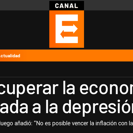
Política
Pymes
Salud
Internacional
Clima
Deportes
Business
Noticias
Caras
ctualidad
cuperar la econom
atada a la depres
luego añadió: “No es posible vencer la inflación con l