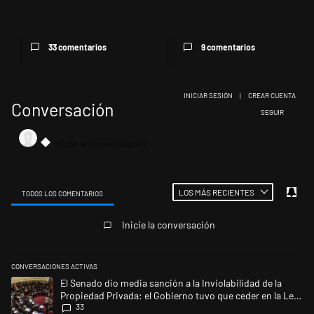
la Inviolabilidad de la P...
Daniel Noboa en Ecuador y
av...
33 comentarios
9 comentarios
INICIAR SESIÓN
|
CREAR CUENTA
Conversación
SIGA ESTA CONV
SEGUIR
LOS MÁS RECIENTES
TODOS LOS COMENTARIOS
Todos los comentarios
Inicie la conversación
CONVERSACIONES ACTIVAS
Este listado muestra los artículos con más comentarios en los últimos 
Un artículo de tendencia con el título "El Senado dio media sanción a l
El Senado dio media sanción a la Inviolabilidad de la
Propiedad Privada: el Gobierno tuvo que ceder en la Ley
33
del Manejo del Fuego