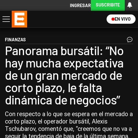
SUSCRIBITE
INGRESAR
EN VIVO
Economía
Política
Internacional
Actualidad
Descargá la App
FINANZAS
Panorama bursátil: “No
hay mucha expectativa
de un gran mercado de
corto plazo, le falta
dinámica de negocios”
Con respecto a lo que se espera en el mercado a
corto plazo, el operador bursátil, Alexis
Tschubarov, comentó que, “creemos que no va a
seguir la tendencia de baja de la última semana,