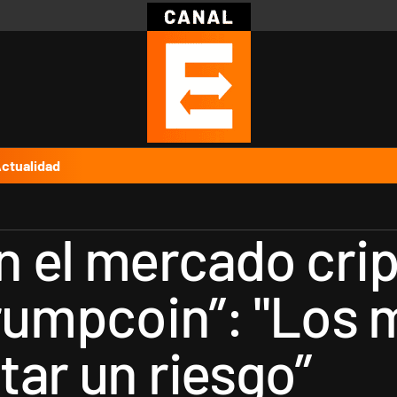
Política
Pymes
Salud
Internacional
Clima
Deportes
Business
Noticias
Caras
ctualidad
 el mercado crip
Trumpcoin”: "Los
tar un riesgo”