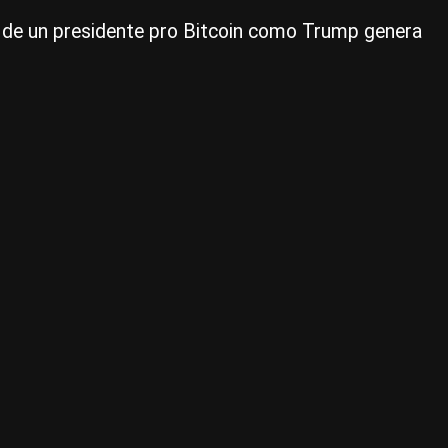
un
da de un presidente pro Bitcoin como Trump genera
rie
|
Ce
Per