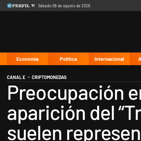
sábado 08 de agosto de 2026
Últimas noticias
Inicio
Ahora
Opinión
Cultura
Arte
Educación
Videos
Córdoba
Reperfilar
Diario del Juicio
Economía
Política
Internacional
A
CANAL E
CRIPTOMONEDAS
Preocupación en
aparición del “
suelen represen