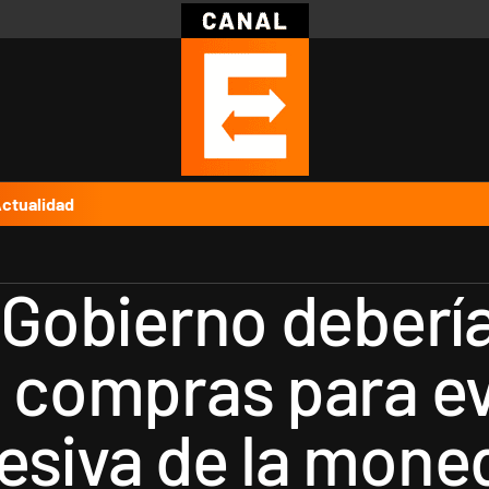
Política
Pymes
Salud
Internacional
Clima
Deportes
Business
Noticias
Caras
ctualidad
l Gobierno deberí
s compras para ev
esiva de la mone