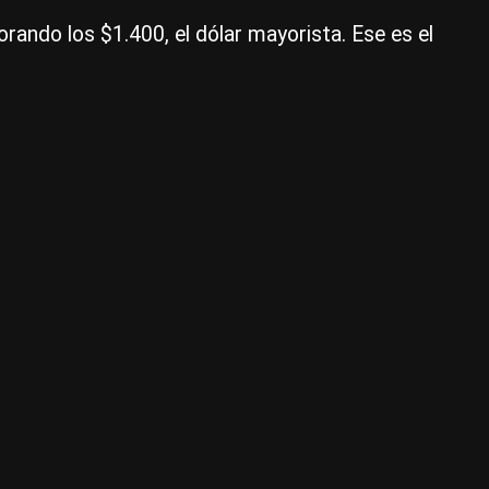
pa
rando los $1.400, el dólar mayorista. Ese es el
evi
un
apr
ex
de
la
mo
|
Ce