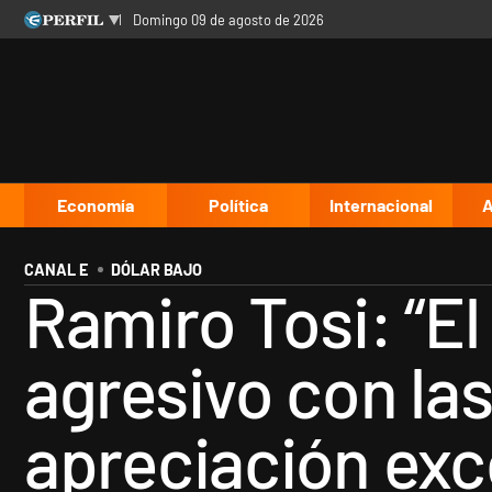
domingo 09 de agosto de 2026
Últimas noticias
Inicio
Ahora
Opinión
Cultura
Arte
Educación
Videos
Córdoba
Reperfilar
Diario del Juicio
Economía
Política
Internacional
A
CANAL E
DÓLAR BAJO
Ramiro Tosi: “E
agresivo con la
apreciación exc