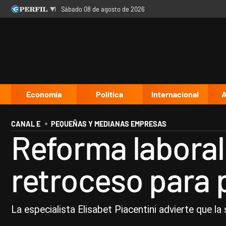
sábado 08 de agosto de 2026
Últimas noticias
Inicio
Ahora
Opinión
Cultura
Arte
Educación
Videos
Córdoba
Reperfilar
Diario del Juicio
Economía
Política
Internacional
A
CANAL E
PEQUEÑAS Y MEDIANAS EMPRESAS
Reforma laboral
retroceso para 
La especialista Elisabet Piacentini advierte que la 