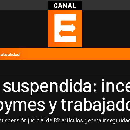
Política
Pymes
Salud
Internacional
Clima
Deportes
Business
Noticias
Caras
ctualidad
 suspendida: inc
pymes y trabajad
suspensión judicial de 82 artículos genera inseguridad