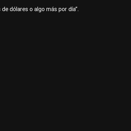
ira
s de dólares o algo más por día”.
es
un
fan
en
to
reg
|
Ag
NA