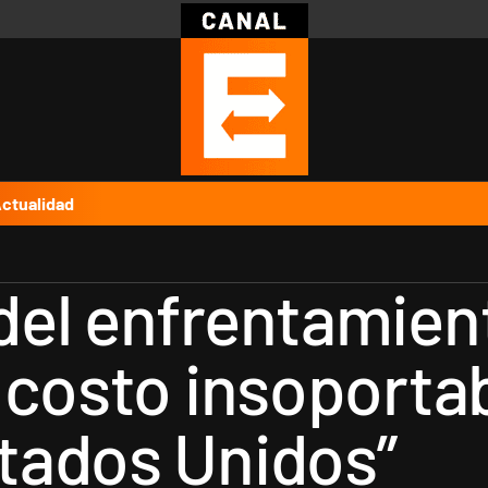
Política
Pymes
Salud
Internacional
Clima
Deportes
Business
Noticias
Caras
ctualidad
el enfrentamient
 costo insoportab
tados Unidos”