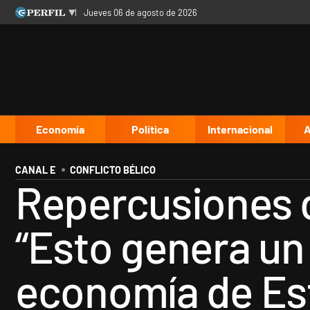
jueves 06 de agosto de 2026
Últimas noticias
Inicio
Ahora
Opinión
Cultura
Arte
Educación
Videos
Córdoba
Reperfilar
Diario del Juicio
Economía
Política
Internacional
A
CANAL E
CONFLICTO BÉLICO
Repercusiones d
“Esto genera un
economía de Es