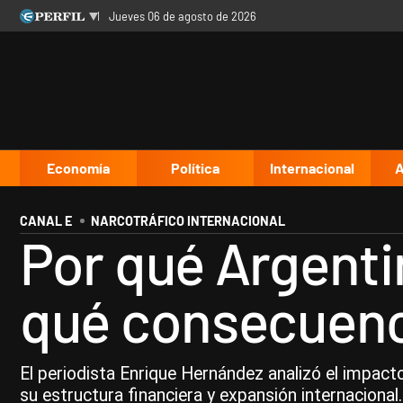
jueves 06 de agosto de 2026
Últimas noticias
Inicio
Ahora
Opinión
Cultura
Arte
Educación
Videos
Córdoba
Reperfilar
Diario del Juicio
Economía
Política
Internacional
A
CANAL E
NARCOTRÁFICO INTERNACIONAL
Por qué Argentin
qué consecuenc
El periodista Enrique Hernández analizó el impacto
su estructura financiera y expansión internacional.