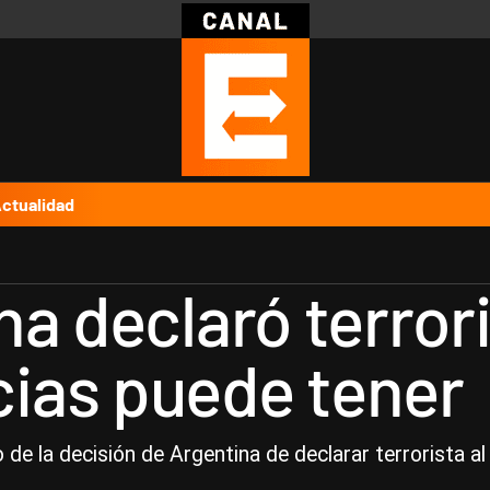
Política
Pymes
Salud
Internacional
Clima
Deportes
Business
Noticias
Caras
ctualidad
a declaró terror
ias puede tener
 de la decisión de Argentina de declarar terrorista a