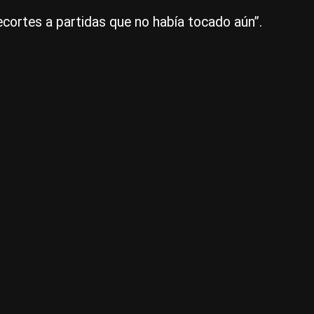
bá
ecortes a partidas que no había tocado aún”.
qu
pr
el
Es
va
a
ser
ca
ve
má
dif
|
Ce
Per