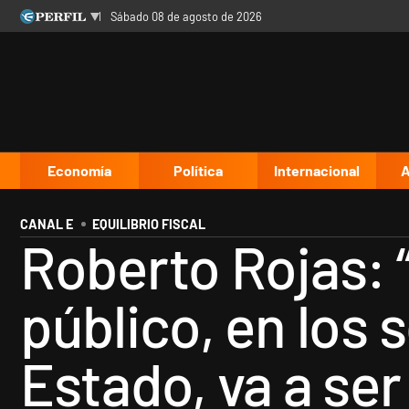
sábado 08 de agosto de 2026
Últimas noticias
Inicio
Ahora
Opinión
Cultura
Arte
Educación
Videos
Córdoba
Reperfilar
Diario del Juicio
Economía
Política
Internacional
A
CANAL E
EQUILIBRIO FISCAL
Roberto Rojas: 
público, en los 
Estado, va a ser