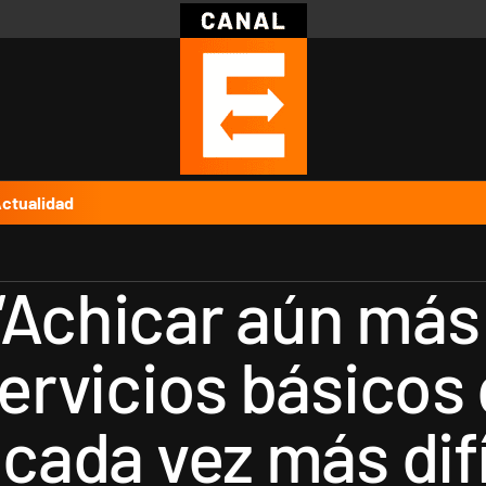
Política
Pymes
Salud
Internacional
Clima
Deportes
Business
Noticias
Caras
ctualidad
“Achicar aún más 
servicios básicos 
 cada vez más difí