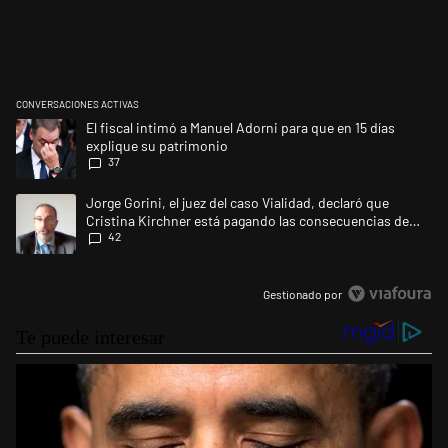
CONVERSACIONES ACTIVAS
Este listado muestra los artículos con más comentarios en los últimos 
Un artículo de tendencia con el título "El fiscal intimó a Manuel Adorni
El fiscal intimó a Manuel Adorni para que en 15 días
explique su patrimonio
37
Un artículo de tendencia con el título "Jorge Gorini, el juez del caso
Jorge Gorini, el juez del caso Vialidad, declaró que
Cristina Kirchner está pagando las consecuencias de
42
cometer "un delito comprobado"
Gestionado por