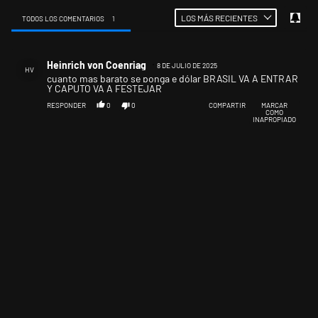
LOS MÁS RECIENTES
TODOS LOS COMENTARIOS
1
Todos los comentarios
Comentario de Heinrich von Coenriag.
Heinrich von Coenriag
8 DE JULIO DE 2025
HV
cuanto mas barato se ponga e dólar BRASIL VA A ENTRAR
Y CAPUTO VA A FESTEJAR
RESPONDER
0
0
COMPARTIR
MARCAR
COMO
INAPROPIADO