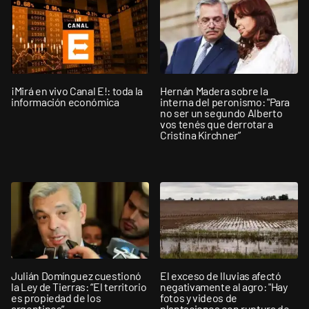
¡Mirá en vivo Canal E!: toda la
Hernán Madera sobre la
información económica
interna del peronismo: "Para
no ser un segundo Alberto
vos tenés que derrotar a
Cristina Kirchner”
Julián Domínguez cuestionó
El exceso de lluvias afectó
la Ley de Tierras: “El territorio
negativamente al agro: "Hay
es propiedad de los
fotos y videos de
argentinos”
plantaciones con ruptura de