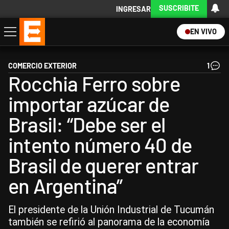
SUSCRIBITE
INGRESAR
EN VIVO
Economía
Política
Internacional
Actualidad
Descargá la App
COMERCIO EXTERIOR
1
Rocchia Ferro sobre
importar azúcar de
Brasil: “Debe ser el
intento número 40 de
Brasil de querer entrar
en Argentina”
El presidente de la Unión Industrial de Tucumán
también se refirió al panorama de la economía